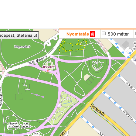
Hoppá
Nyomtatás
500 méter
új
udapest
, Stefánia út