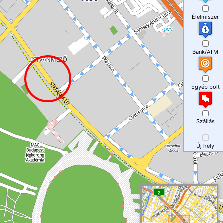
Élelmiszer
Bank/ATM
Egyéb bolt
Szállás
Új hely