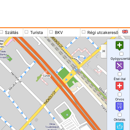
Szállás
Turista
BKV
Régi utcakereső
Gyógyszertá
Étel-ital
Orvos
Oktatás