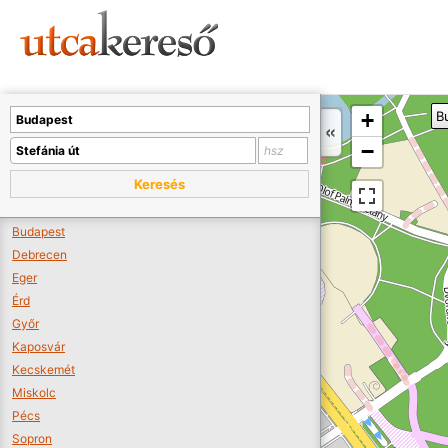
Sajnos nincs a térképen megjeleníthető bolt.
Tovább a webáruházakhoz >>
A térképet kicsinyíteni kell, hogy látszódjanak a boltok.
+
B
Boltok látszódjanak >>
−
Keresés
Budapest
Debrecen
Eger
Érd
Győr
Kaposvár
Kecskemét
Miskolc
Pécs
Sopron