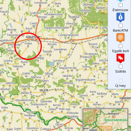
Élelmiszer
Bank/ATM
Egyéb bolt
Szállás
Új hely