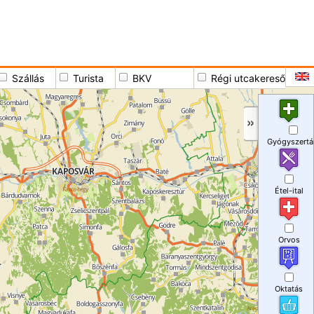
Szállás
Turista
BKV
Régi utcakereső
Gyógyszertá
Étel-ital
Orvos
Oktatás