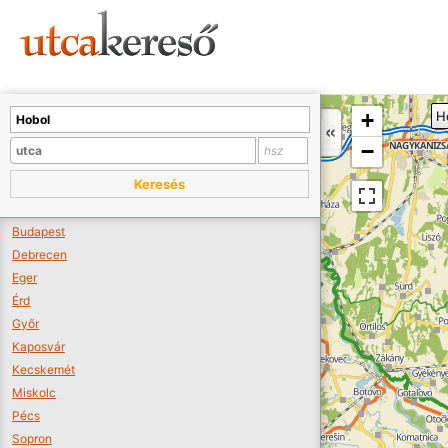
Sajnos nincs a térképen megjeleníthető bolt.
Tovább a webáruházakhoz >>
A térképet kicsinyíteni kell, hogy látszódjanak a boltok.
+
H
Boltok látszódjanak >>
−
Keresés
Budapest
Debrecen
Eger
Érd
Győr
Kaposvár
Kecskemét
Miskolc
Pécs
Sopron