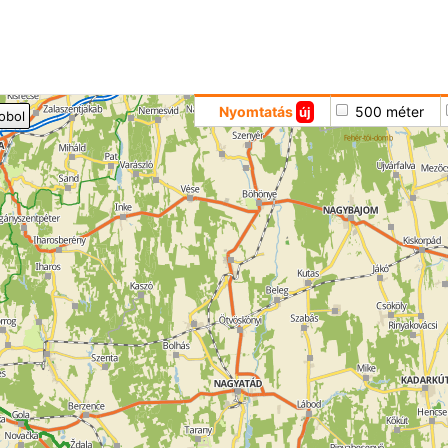
Hoppá
Nyomtatás
500 méter
új
obol