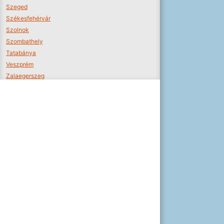
Szeged
Székesfehérvár
Szolnok
Szombathely
Tatabánya
Veszprém
Zalaegerszeg