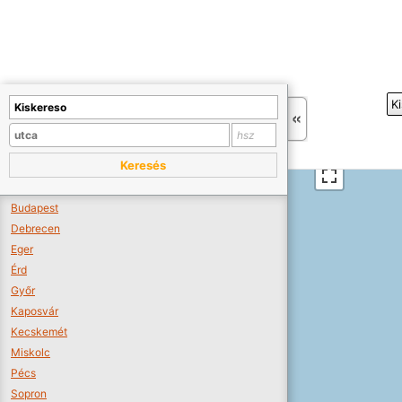
+
K
−
Sajnos nincs a térképen megjeleníthető bolt.
Tovább a webáruházakhoz >>
Keresés
A térképet kicsinyíteni kell, hogy látszódjanak a boltok.
Boltok látszódjanak >>
Budapest
Debrecen
Eger
Érd
Győr
Kaposvár
Kecskemét
Miskolc
Pécs
Sopron