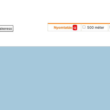
Nyomtatás
500 méter
új
iskereso
Hoppá