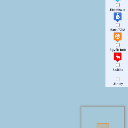
Élelmiszer
Bank/ATM
Egyéb bolt
Szállás
Új hely