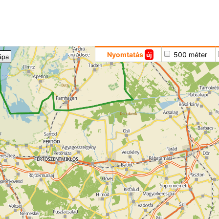
Hoppá
Nyomtatás
500 méter
új
ápa