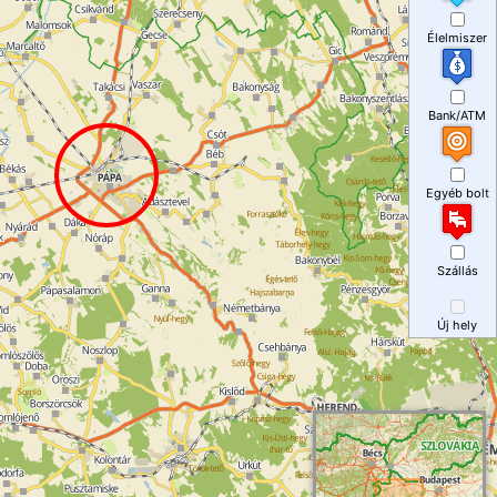
Élelmiszer
Bank/ATM
Egyéb bolt
Szállás
Új hely