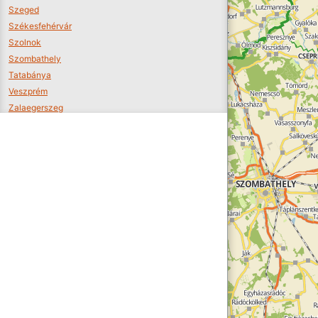
Szeged
Székesfehérvár
Szolnok
Szombathely
Tatabánya
Veszprém
Zalaegerszeg