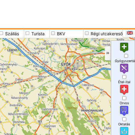
Szállás
Turista
BKV
Régi utcakereső
Gyógyszertá
Étel-ital
Orvos
Oktatás