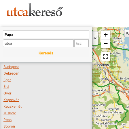
Sajnos nincs a térképen megjeleníthető bolt.
Tovább a webáruházakhoz >>
A térképet kicsinyíteni kell, hogy látszódjanak a boltok.
+
P
Boltok látszódjanak >>
−
Keresés
Budapest
Debrecen
Eger
Érd
Győr
Kaposvár
Kecskemét
Miskolc
Pécs
Sopron