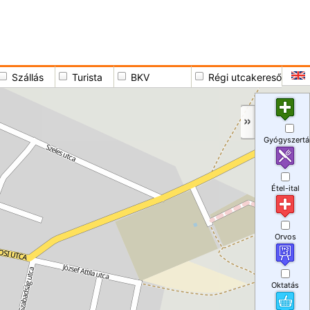
Szállás
Turista
BKV
Régi utcakereső
Gyógyszertá
Étel-ital
Orvos
Oktatás