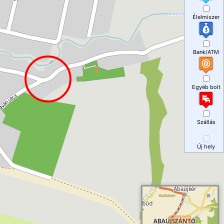
Élelmiszer
Bank/ATM
Egyéb bolt
Szállás
Új hely