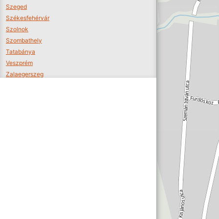
Szeged
Székesfehérvár
Szolnok
Szombathely
Tatabánya
Veszprém
Zalaegerszeg