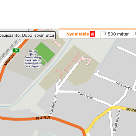
Hoppá
Nyomtatás
500 méter
új
baújszántó
, Dobó István utca