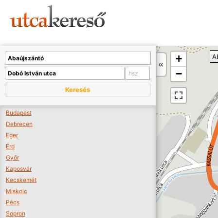
Sajnos nincs a térképen megjeleníthető bolt.
Tovább a webáruházakhoz >>
A térképet kicsinyíteni kell, hogy látszódjanak a boltok.
+
A
Boltok látszódjanak >>
−
Keresés
Budapest
Debrecen
Eger
Érd
Győr
Kaposvár
Kecskemét
Miskolc
Pécs
Sopron