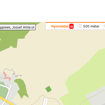
Hoppá
Nyomtatás
500 méter
új
ggtelek
, József Attila út