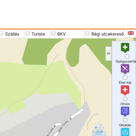
Szállás
Turista
BKV
Régi utcakereső
Gyógyszertá
Étel-ital
Orvos
Oktatás