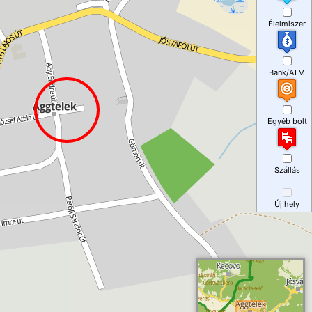
Élelmiszer
Bank/ATM
Egyéb bolt
Szállás
Új hely