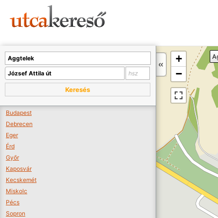
Sajnos nincs a térképen megjeleníthető bolt.
Tovább a webáruházakhoz >>
A térképet kicsinyíteni kell, hogy látszódjanak a boltok.
+
A
Boltok látszódjanak >>
−
Keresés
Budapest
Debrecen
Eger
Érd
Győr
Kaposvár
Kecskemét
Miskolc
Pécs
Sopron