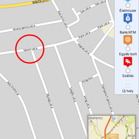
Élelmiszer
Bank/ATM
Egyéb bolt
Szállás
Új hely