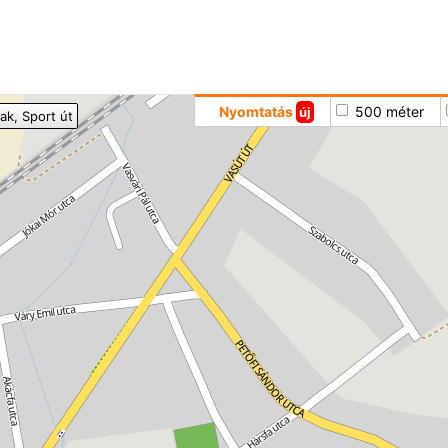
Hoppá
Nyomtatás
500 méter
új
jak
, Sport út