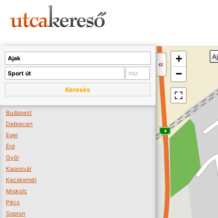
Sajnos nincs a térképen megjeleníthető bolt.
Tovább a webáruházakhoz >>
A térképet kicsinyíteni kell, hogy látszódjanak a boltok.
+
A
Boltok látszódjanak >>
−
Keresés
Budapest
Debrecen
Eger
Érd
Győr
Kaposvár
Kecskemét
Miskolc
Pécs
Sopron