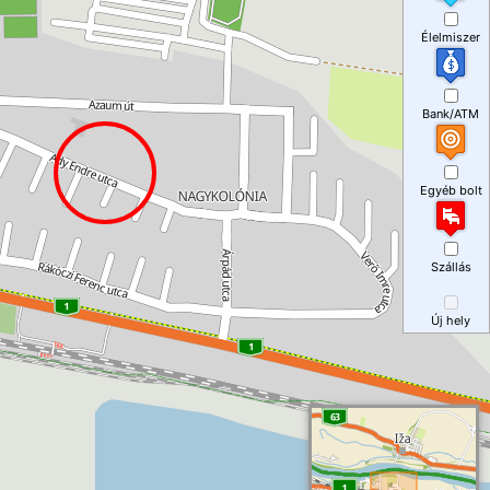
Élelmiszer
Bank/ATM
Egyéb bolt
Szállás
Új hely