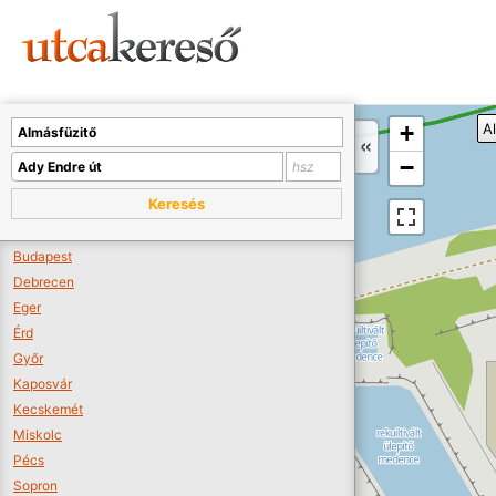
Sajnos nincs a térképen megjeleníthető bolt.
Tovább a webáruházakhoz >>
A térképet kicsinyíteni kell, hogy látszódjanak a boltok.
+
A
Boltok látszódjanak >>
−
Keresés
Budapest
Debrecen
Eger
Érd
Győr
Kaposvár
Kecskemét
Miskolc
Pécs
Sopron