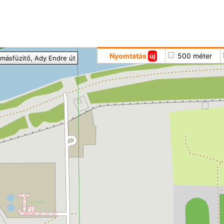
Hoppá
Nyomtatás
500 méter
új
lmásfüzitő
, Ady Endre út