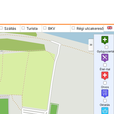
Szállás
Turista
BKV
Régi utcakereső
Gyógyszertá
Étel-ital
Orvos
Oktatás