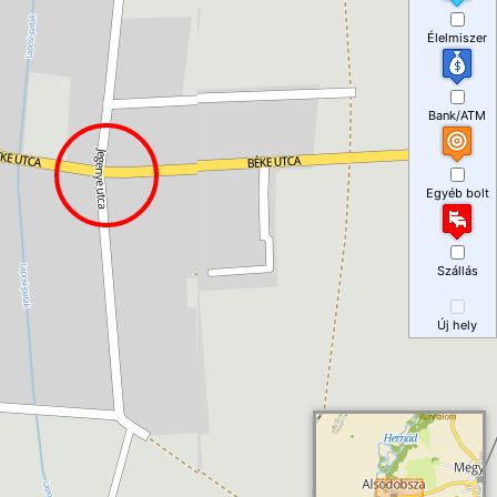
Élelmiszer
Bank/ATM
Egyéb bolt
Szállás
Új hely