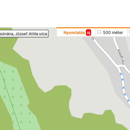
Hoppá
Nyomtatás
500 méter
új
lsónána
, József Attila utca