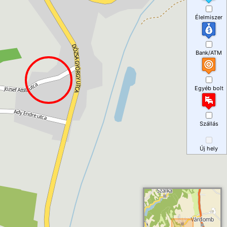
Élelmiszer
Bank/ATM
Egyéb bolt
Szállás
Új hely