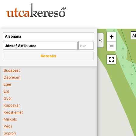
Sajnos nincs a térképen megjeleníthető bolt.
Tovább a webáruházakhoz >>
A térképet kicsinyíteni kell, hogy látszódjanak a boltok.
+
A
Boltok látszódjanak >>
−
Keresés
Budapest
Debrecen
Eger
Érd
Győr
Kaposvár
Kecskemét
Miskolc
Pécs
Sopron