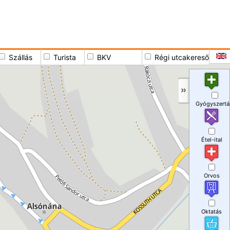
Szállás
Turista
BKV
Régi utcakereső
Gyógyszertá
Étel-ital
Orvos
Oktatás