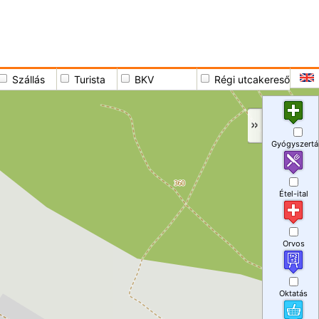
Szállás
Turista
BKV
Régi utcakereső
Gyógyszertá
Étel-ital
Orvos
Oktatás