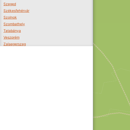
Szeged
Székesfehérvár
Szolnok
Szombathely
Tatabánya
Veszprém
Zalaegerszeg