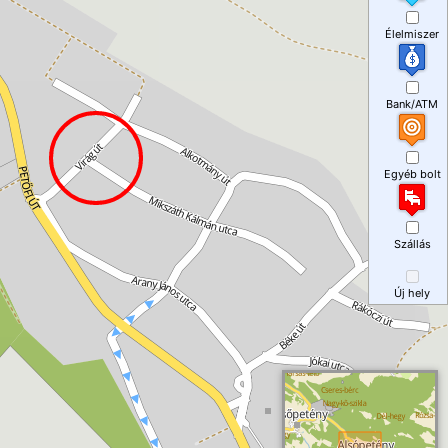
Élelmiszer
Bank/ATM
Egyéb bolt
Szállás
Új hely