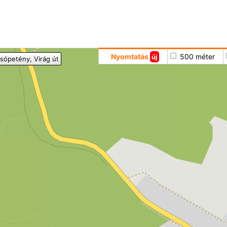
Hoppá
Nyomtatás
500 méter
új
lsópetény
, Virág út