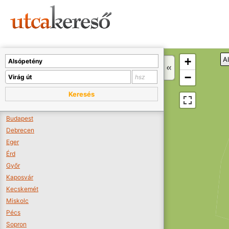
Sajnos nincs a térképen megjeleníthető bolt.
Tovább a webáruházakhoz >>
A térképet kicsinyíteni kell, hogy látszódjanak a boltok.
+
A
Boltok látszódjanak >>
−
Keresés
Budapest
Debrecen
Eger
Érd
Győr
Kaposvár
Kecskemét
Miskolc
Pécs
Sopron