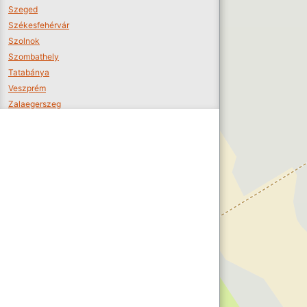
Szeged
Székesfehérvár
Szolnok
Szombathely
Tatabánya
Veszprém
Zalaegerszeg