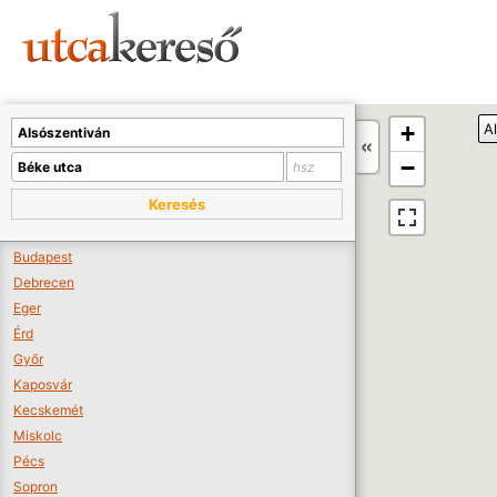
Sajnos nincs a térképen megjeleníthető bolt.
Tovább a webáruházakhoz >>
A térképet kicsinyíteni kell, hogy látszódjanak a boltok.
+
A
Boltok látszódjanak >>
−
Keresés
Budapest
Debrecen
Eger
Érd
Győr
Kaposvár
Kecskemét
Miskolc
Pécs
Sopron