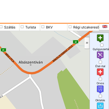
Szállás
Turista
BKV
Régi utcakereső
Gyógyszertá
Étel-ital
Orvos
Oktatás