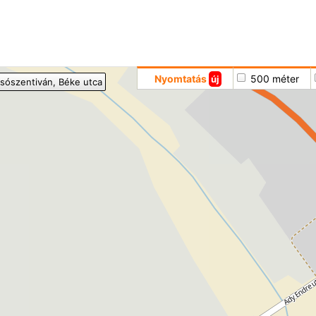
Hoppá
Nyomtatás
500 méter
új
lsószentiván
, Béke utca