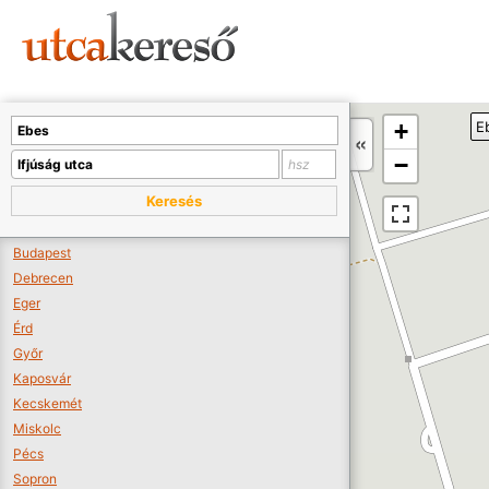
Sajnos nincs a térképen megjeleníthető bolt.
Tovább a webáruházakhoz >>
A térképet kicsinyíteni kell, hogy látszódjanak a boltok.
+
E
Boltok látszódjanak >>
−
Keresés
Budapest
Debrecen
Eger
Érd
Győr
Kaposvár
Kecskemét
Miskolc
Pécs
Sopron