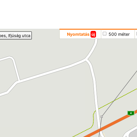
Hoppá
Nyomtatás
500 méter
új
bes
, Ifjúság utca