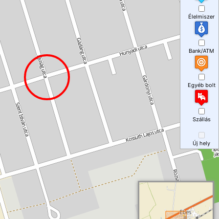
Élelmiszer
Bank/ATM
Egyéb bolt
Szállás
Új hely