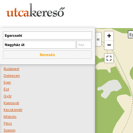
Sajnos nincs a térképen megjeleníthető bolt.
Tovább a webáruházakhoz >>
A térképet kicsinyíteni kell, hogy látszódjanak a boltok.
+
E
Boltok látszódjanak >>
−
Keresés
Budapest
Debrecen
Eger
Érd
Győr
Kaposvár
Kecskemét
Miskolc
Pécs
Sopron