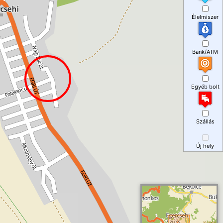
Élelmiszer
Bank/ATM
Egyéb bolt
Szállás
Új hely