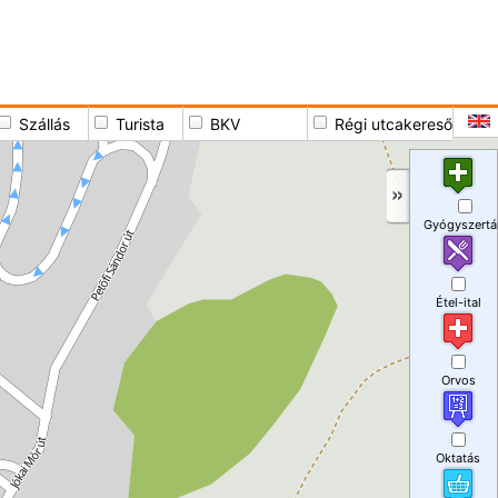
Szállás
Turista
BKV
Régi utcakereső
Gyógyszertá
Étel-ital
Orvos
Oktatás