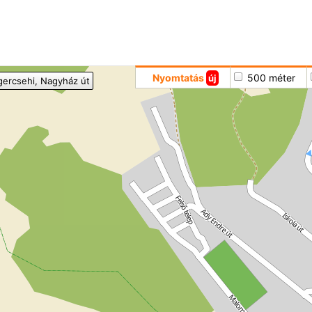
Hoppá
Nyomtatás
500 méter
új
gercsehi
, Nagyház út