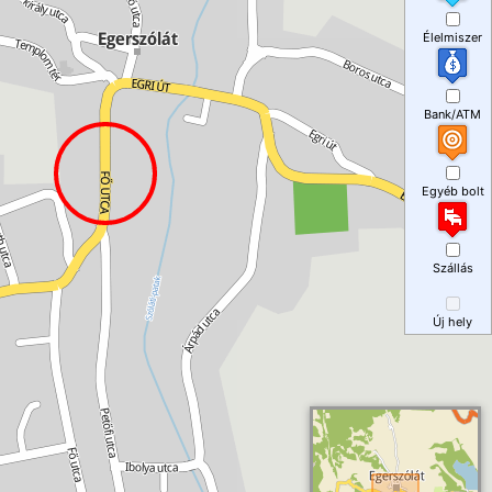
Élelmiszer
Bank/ATM
Egyéb bolt
Szállás
Új hely