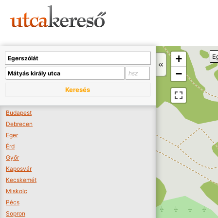
Sajnos nincs a térképen megjeleníthető bolt.
Tovább a webáruházakhoz >>
A térképet kicsinyíteni kell, hogy látszódjanak a boltok.
+
E
Boltok látszódjanak >>
−
Keresés
Budapest
Debrecen
Eger
Érd
Győr
Kaposvár
Kecskemét
Miskolc
Pécs
Sopron