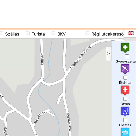
Szállás
Turista
BKV
Régi utcakereső
Gyógyszertá
Étel-ital
Orvos
Oktatás