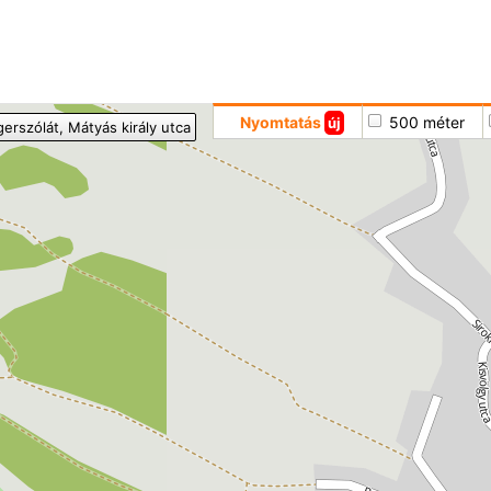
Hoppá
Nyomtatás
500 méter
új
gerszólát
, Mátyás király utca