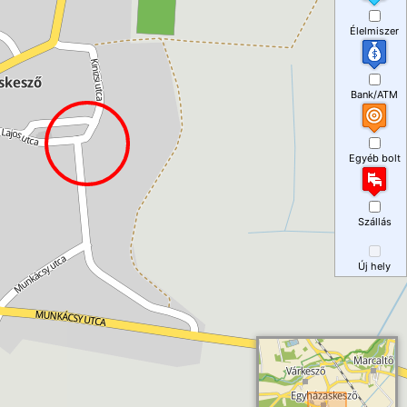
Élelmiszer
Bank/ATM
Egyéb bolt
Szállás
Új hely