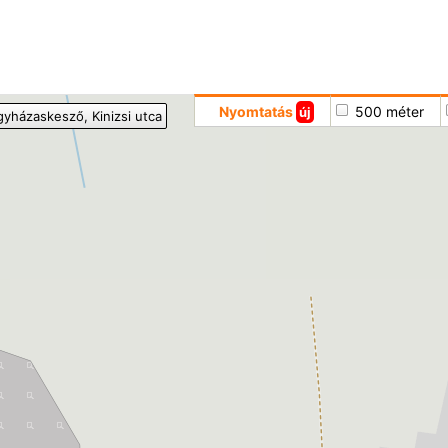
Hoppá
Nyomtatás
500 méter
új
gyházaskesző
, Kinizsi utca