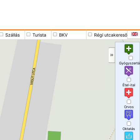
Szállás
Turista
BKV
Régi utcakereső
Gyógyszertá
Étel-ital
Orvos
Oktatás