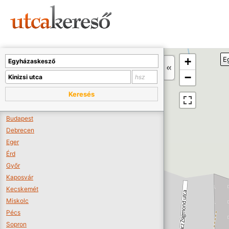
Sajnos nincs a térképen megjeleníthető bolt.
Tovább a webáruházakhoz >>
A térképet kicsinyíteni kell, hogy látszódjanak a boltok.
+
E
Boltok látszódjanak >>
−
Keresés
Budapest
Debrecen
Eger
Érd
Győr
Kaposvár
Kecskemét
Miskolc
Pécs
Sopron