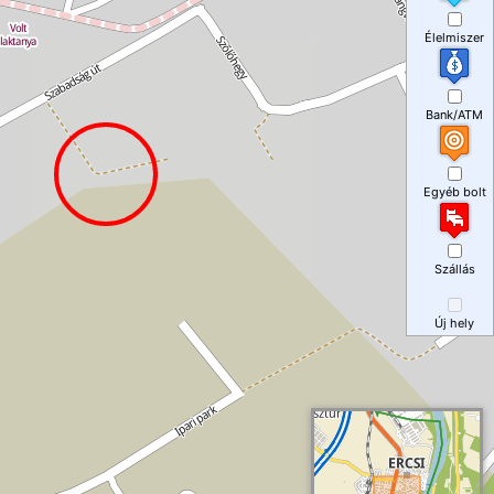
Élelmiszer
Bank/ATM
Egyéb bolt
Szállás
Új hely