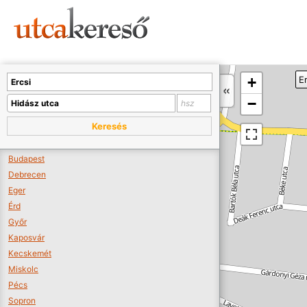
Sajnos nincs a térképen megjeleníthető bolt.
Tovább a webáruházakhoz >>
A térképet kicsinyíteni kell, hogy látszódjanak a boltok.
+
Er
Boltok látszódjanak >>
−
Keresés
Budapest
Debrecen
Eger
Érd
Győr
Kaposvár
Kecskemét
Miskolc
Pécs
Sopron