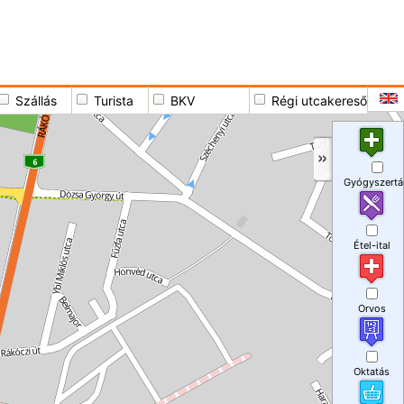
Szállás
Turista
BKV
Régi utcakereső
Gyógyszertá
Étel-ital
Orvos
Oktatás