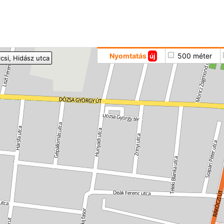
Hoppá
Nyomtatás
500 méter
új
csi
, Hidász utca