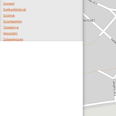
Szeged
Székesfehérvár
Szolnok
Szombathely
Tatabánya
Veszprém
Zalaegerszeg