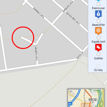
Élelmiszer
Bank/ATM
Egyéb bolt
Szállás
Új hely