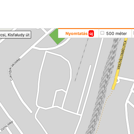
Hoppá
Nyomtatás
500 méter
új
csi
, Kisfaludy út