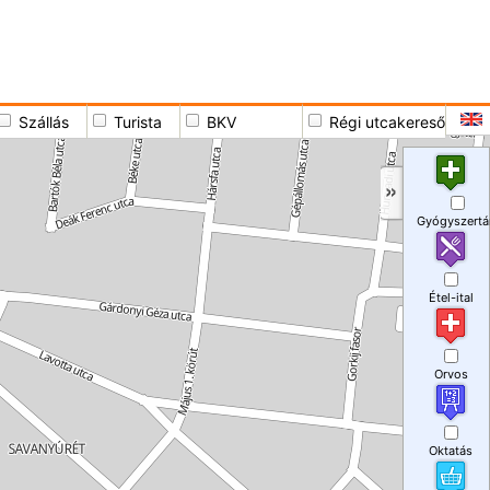
Szállás
Turista
BKV
Régi utcakereső
Gyógyszertá
Étel-ital
Orvos
Oktatás