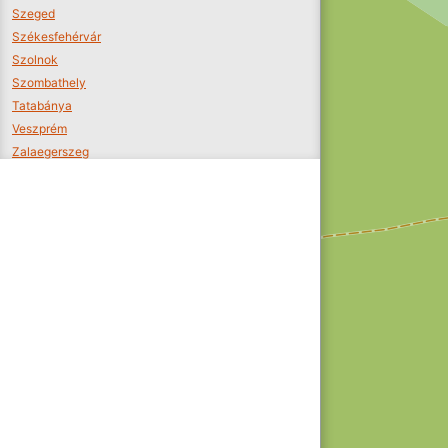
Szeged
Székesfehérvár
Szolnok
Szombathely
Tatabánya
Veszprém
Zalaegerszeg