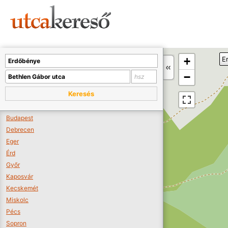
Sajnos nincs a térképen megjeleníthető bolt.
Tovább a webáruházakhoz >>
A térképet kicsinyíteni kell, hogy látszódjanak a boltok.
+
E
Boltok látszódjanak >>
−
Keresés
Budapest
Debrecen
Eger
Érd
Győr
Kaposvár
Kecskemét
Miskolc
Pécs
Sopron