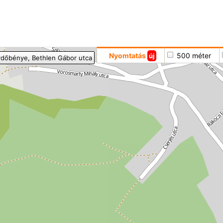
Hoppá
Nyomtatás
500 méter
új
rdőbénye
, Bethlen Gábor utca