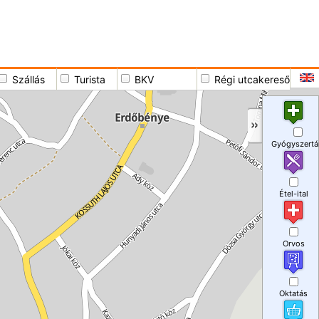
Szállás
Turista
BKV
Régi utcakereső
Gyógyszertá
Étel-ital
Orvos
Oktatás