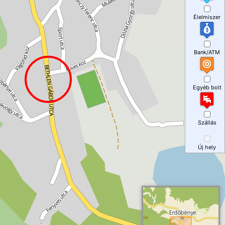
Élelmiszer
Bank/ATM
Egyéb bolt
Szállás
Új hely