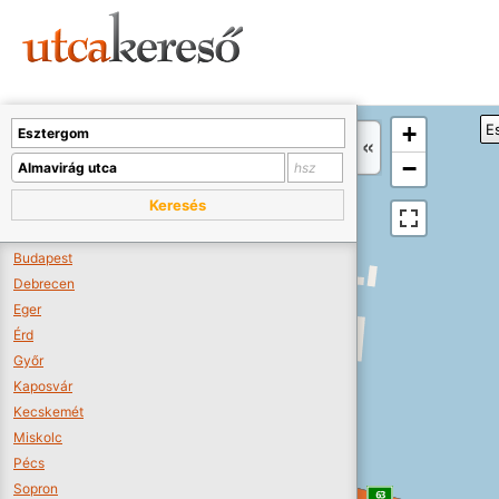
Sajnos nincs a térképen megjeleníthető bolt.
Tovább a webáruházakhoz >>
A térképet kicsinyíteni kell, hogy látszódjanak a boltok.
+
E
Boltok látszódjanak >>
−
Keresés
Budapest
Debrecen
Eger
Érd
Győr
Kaposvár
Kecskemét
Miskolc
Pécs
Sopron