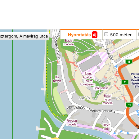
Hoppá
Nyomtatás
500 méter
új
sztergom
, Almavirág utca