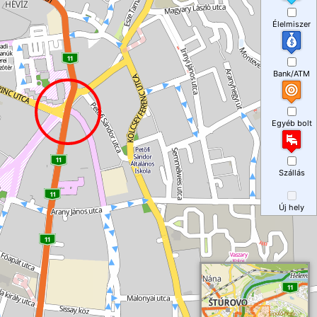
Élelmiszer
Bank/ATM
Egyéb bolt
Szállás
Új hely