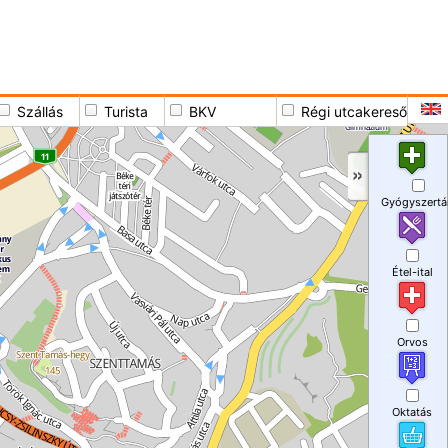
Szállás
Turista
BKV
Régi utcakereső
Gyógyszertá
Étel-ital
Orvos
Oktatás