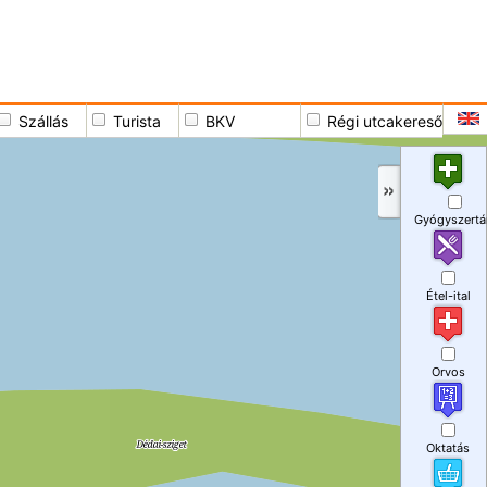
Szállás
Turista
BKV
Régi utcakereső
Gyógyszertá
Étel-ital
Orvos
Oktatás