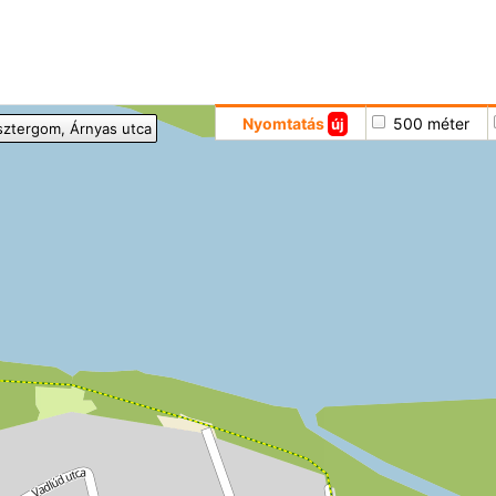
Hoppá
Nyomtatás
500 méter
új
sztergom
, Árnyas utca