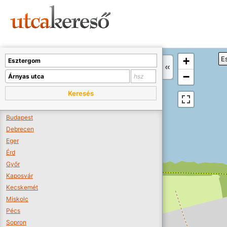
Sajnos nincs a térképen megjeleníthető bolt.
Tovább a webáruházakhoz >>
A térképet kicsinyíteni kell, hogy látszódjanak a boltok.
+
E
Boltok látszódjanak >>
−
Keresés
Budapest
Debrecen
Eger
Érd
Győr
Kaposvár
Kecskemét
Miskolc
Pécs
Sopron