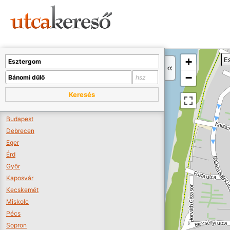
Sajnos nincs a térképen megjeleníthető bolt.
Tovább a webáruházakhoz >>
A térképet kicsinyíteni kell, hogy látszódjanak a boltok.
+
E
Boltok látszódjanak >>
−
Keresés
Budapest
Debrecen
Eger
Érd
Győr
Kaposvár
Kecskemét
Miskolc
Pécs
Sopron