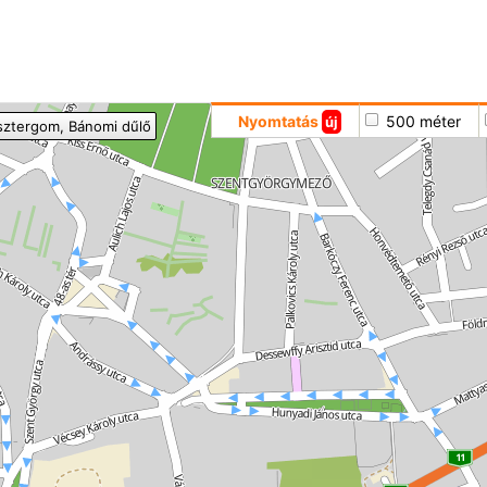
Hoppá
Nyomtatás
500 méter
új
sztergom
, Bánomi dűlő