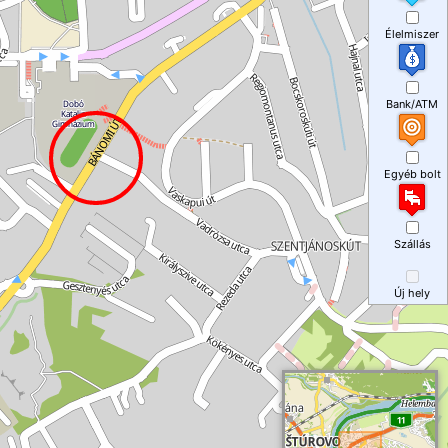
Élelmiszer
Bank/ATM
Egyéb bolt
Szállás
Új hely