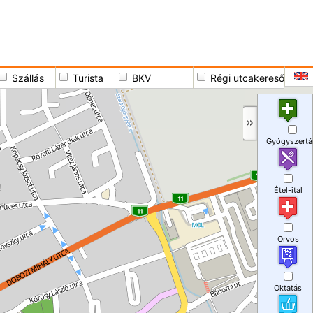
Szállás
Turista
BKV
Régi utcakereső
Gyógyszertá
Étel-ital
Orvos
Oktatás