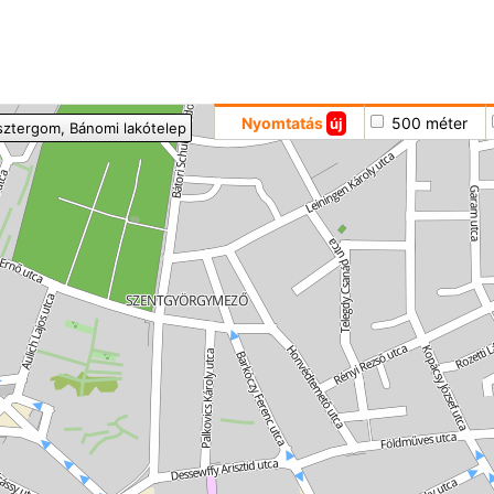
Hoppá
Nyomtatás
500 méter
új
sztergom
, Bánomi lakótelep