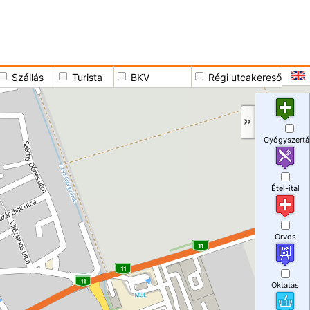
Szállás
Turista
BKV
Régi utcakereső
Gyógyszertá
Étel-ital
Orvos
Oktatás