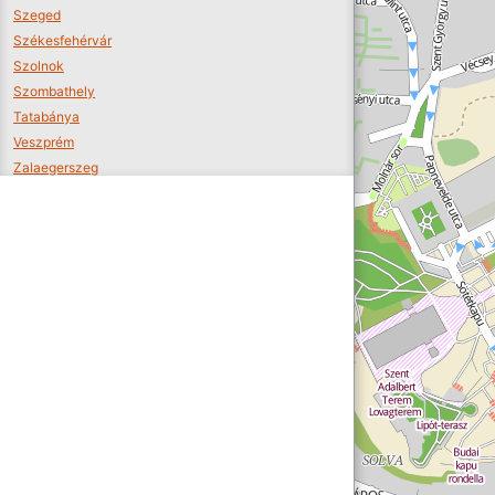
Szeged
Székesfehérvár
Szolnok
Szombathely
Tatabánya
Veszprém
Zalaegerszeg