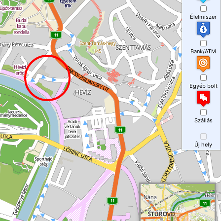
Élelmiszer
Bank/ATM
Egyéb bolt
Szállás
Új hely