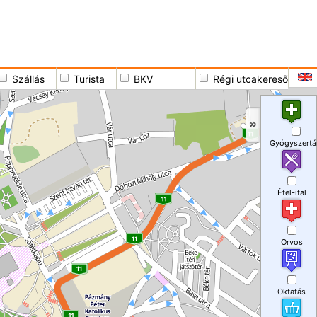
Szállás
Turista
BKV
Régi utcakereső
Gyógyszertá
Étel-ital
Orvos
Oktatás