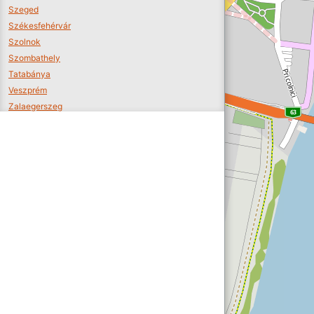
Szeged
Székesfehérvár
Szolnok
Szombathely
Tatabánya
Veszprém
Zalaegerszeg