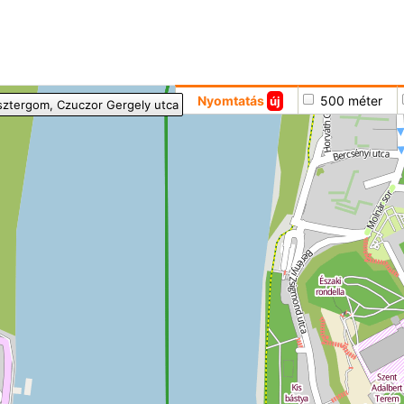
Hoppá
Nyomtatás
500 méter
új
sztergom
, Czuczor Gergely utca