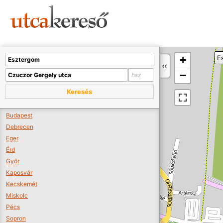
Sajnos nincs a térképen megjeleníthető bolt.
Tovább a webáruházakhoz >>
A térképet kicsinyíteni kell, hogy látszódjanak a boltok.
+
E
Boltok látszódjanak >>
−
Keresés
Budapest
Debrecen
Eger
Érd
Győr
Kaposvár
Kecskemét
Miskolc
Pécs
Sopron