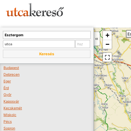
Sajnos nincs a térképen megjeleníthető bolt.
Tovább a webáruházakhoz >>
A térképet kicsinyíteni kell, hogy látszódjanak a boltok.
+
E
Boltok látszódjanak >>
−
Keresés
Budapest
Debrecen
Eger
Érd
Győr
Kaposvár
Kecskemét
Miskolc
Pécs
Sopron