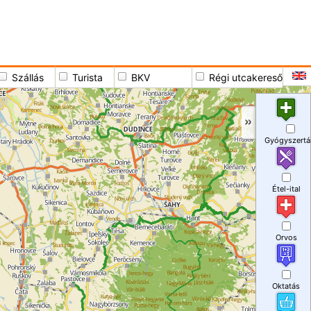
Szállás
Turista
BKV
Régi utcakereső
Gyógyszertá
Étel-ital
Orvos
Oktatás