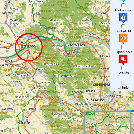
Élelmiszer
Bank/ATM
Egyéb bolt
Szállás
Új hely