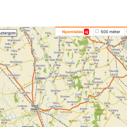
Hoppá
Nyomtatás
500 méter
új
sztergom