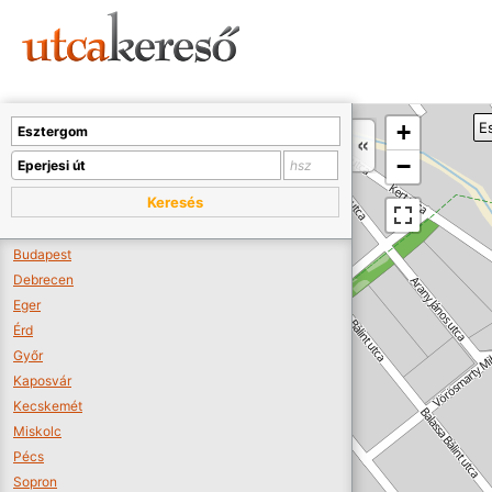
Sajnos nincs a térképen megjeleníthető bolt.
Tovább a webáruházakhoz >>
A térképet kicsinyíteni kell, hogy látszódjanak a boltok.
+
E
Boltok látszódjanak >>
−
Keresés
Budapest
Debrecen
Eger
Érd
Győr
Kaposvár
Kecskemét
Miskolc
Pécs
Sopron