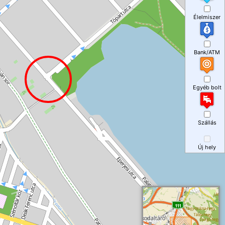
Élelmiszer
Bank/ATM
Egyéb bolt
Szállás
Új hely