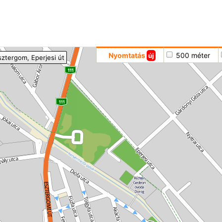
Hoppá
Nyomtatás
500 méter
új
sztergom
, Eperjesi út