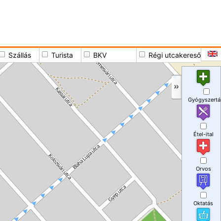
Szállás
Turista
BKV
Régi utcakereső
Gyógyszertá
Étel-ital
Orvos
Oktatás