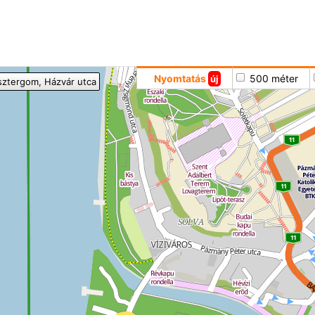
Hoppá
Nyomtatás
500 méter
új
sztergom
, Házvár utca