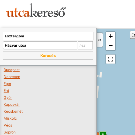
Sajnos nincs a térképen megjeleníthető bolt.
Tovább a webáruházakhoz >>
A térképet kicsinyíteni kell, hogy látszódjanak a boltok.
+
E
Boltok látszódjanak >>
−
Keresés
Budapest
Debrecen
Eger
Érd
Győr
Kaposvár
Kecskemét
Miskolc
Pécs
Sopron