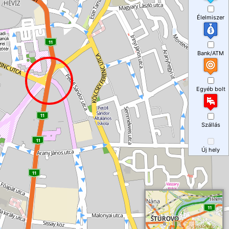
Élelmiszer
Bank/ATM
Egyéb bolt
Szállás
Új hely