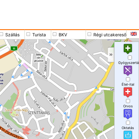
Szállás
Turista
BKV
Régi utcakereső
Gyógyszertá
Étel-ital
Orvos
Oktatás