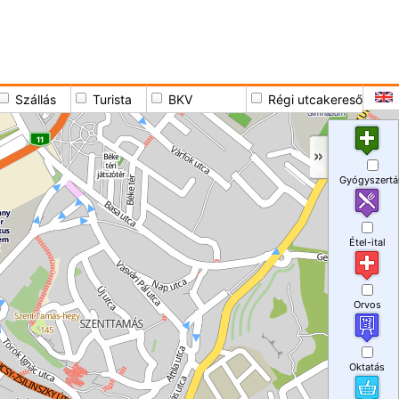
Szállás
Turista
BKV
Régi utcakereső
Gyógyszertá
Étel-ital
Orvos
Oktatás