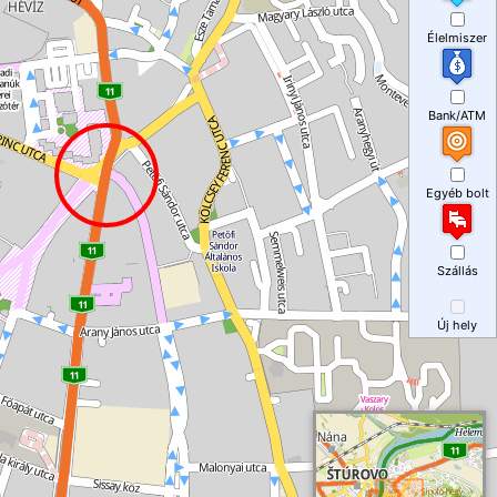
Élelmiszer
Bank/ATM
Egyéb bolt
Szállás
Új hely