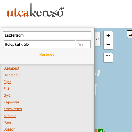
Sajnos nincs a térképen megjeleníthető bolt.
Tovább a webáruházakhoz >>
A térképet kicsinyíteni kell, hogy látszódjanak a boltok.
+
E
Boltok látszódjanak >>
−
Keresés
Budapest
Debrecen
Eger
Érd
Győr
Kaposvár
Kecskemét
Miskolc
Pécs
Sopron