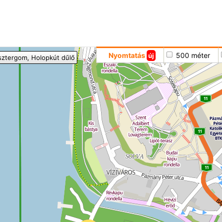
Hoppá
Nyomtatás
500 méter
új
sztergom
, Holopkút dűlő