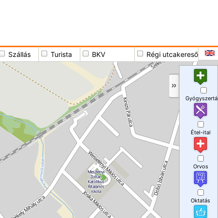
Szállás
Turista
BKV
Régi utcakereső
Gyógyszertá
Étel-ital
Orvos
Oktatás