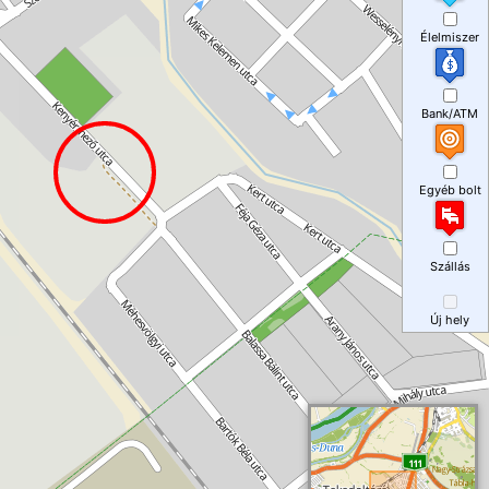
Élelmiszer
Bank/ATM
Egyéb bolt
Szállás
Új hely