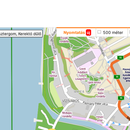
Hoppá
Nyomtatás
500 méter
új
sztergom
, Kerektó dűlő