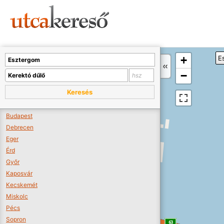
Sajnos nincs a térképen megjeleníthető bolt.
Tovább a webáruházakhoz >>
A térképet kicsinyíteni kell, hogy látszódjanak a boltok.
+
E
Boltok látszódjanak >>
−
Keresés
Budapest
Debrecen
Eger
Érd
Győr
Kaposvár
Kecskemét
Miskolc
Pécs
Sopron