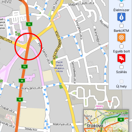
Élelmiszer
Bank/ATM
Egyéb bolt
Szállás
Új hely