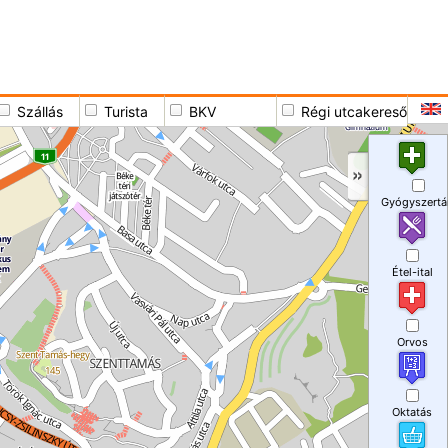
Szállás
Turista
BKV
Régi utcakereső
Gyógyszertá
Étel-ital
Orvos
Oktatás