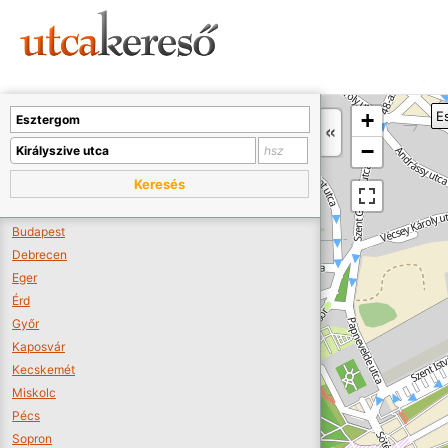
Sajnos nincs a térképen megjeleníthető bolt.
Tovább a webáruházakhoz >>
A térképet kicsinyíteni kell, hogy látszódjanak a boltok.
+
E
Boltok látszódjanak >>
−
Keresés
Budapest
Debrecen
Eger
Érd
Győr
Kaposvár
Kecskemét
Miskolc
Pécs
Sopron