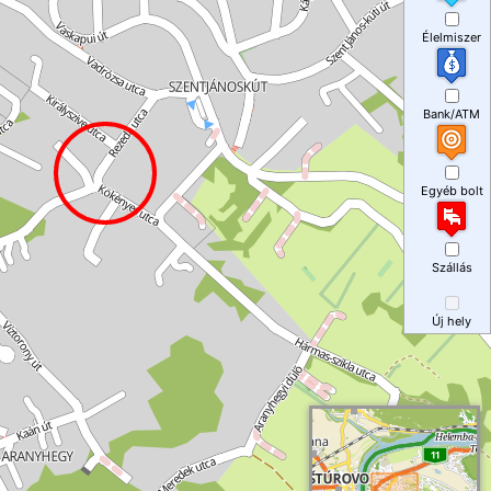
Élelmiszer
Bank/ATM
Egyéb bolt
Szállás
Új hely