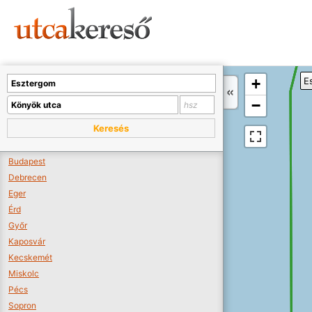
Sajnos nincs a térképen megjeleníthető bolt.
Tovább a webáruházakhoz >>
A térképet kicsinyíteni kell, hogy látszódjanak a boltok.
+
E
Boltok látszódjanak >>
−
Keresés
Budapest
Debrecen
Eger
Érd
Győr
Kaposvár
Kecskemét
Miskolc
Pécs
Sopron