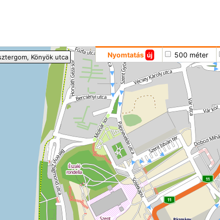
Hoppá
Nyomtatás
500 méter
új
sztergom
, Könyök utca