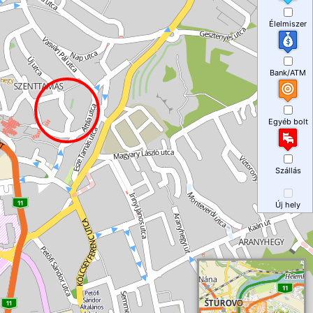
Élelmiszer
Bank/ATM
Egyéb bolt
Szállás
Új hely