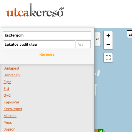
Sajnos nincs a térképen megjeleníthető bolt.
Tovább a webáruházakhoz >>
A térképet kicsinyíteni kell, hogy látszódjanak a boltok.
+
E
Boltok látszódjanak >>
−
Keresés
Budapest
Debrecen
Eger
Érd
Győr
Kaposvár
Kecskemét
Miskolc
Pécs
Sopron