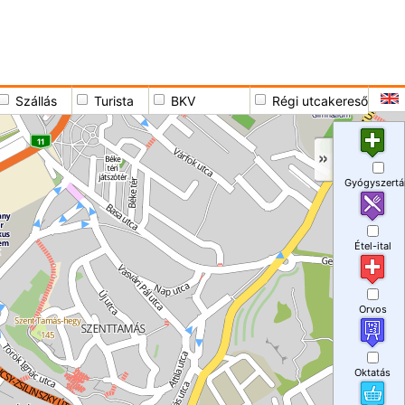
Szállás
Turista
BKV
Régi utcakereső
Gyógyszertá
Étel-ital
Orvos
Oktatás