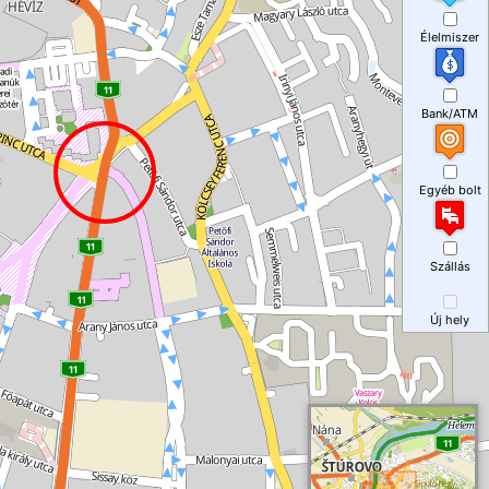
Élelmiszer
Bank/ATM
Egyéb bolt
Szállás
Új hely