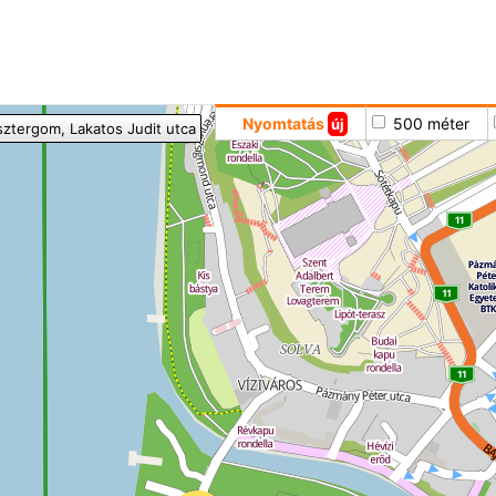
Hoppá
Nyomtatás
500 méter
új
sztergom
, Lakatos Judit utca