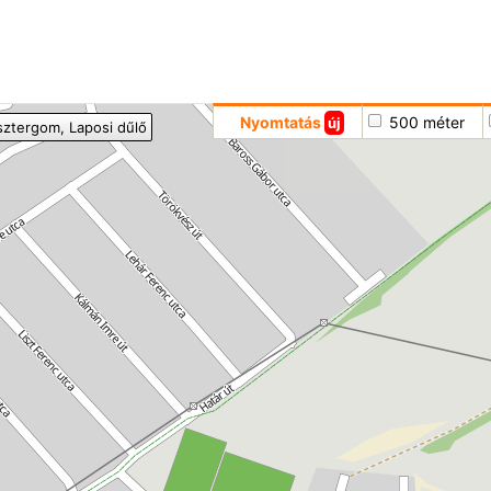
Hoppá
Nyomtatás
500 méter
új
sztergom
, Laposi dűlő