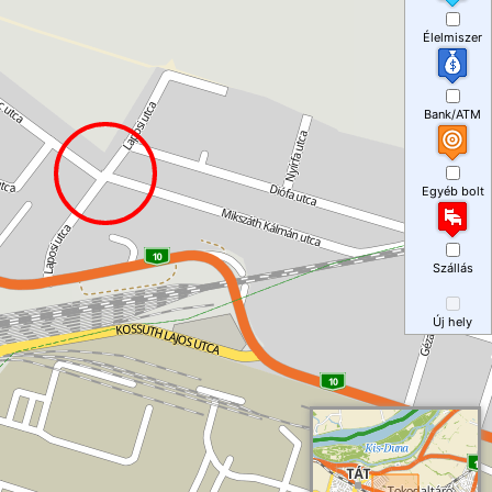
Élelmiszer
Bank/ATM
Egyéb bolt
Szállás
Új hely