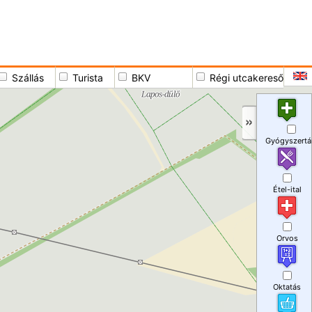
Szállás
Turista
BKV
Régi utcakereső
Gyógyszertá
Étel-ital
Orvos
Oktatás