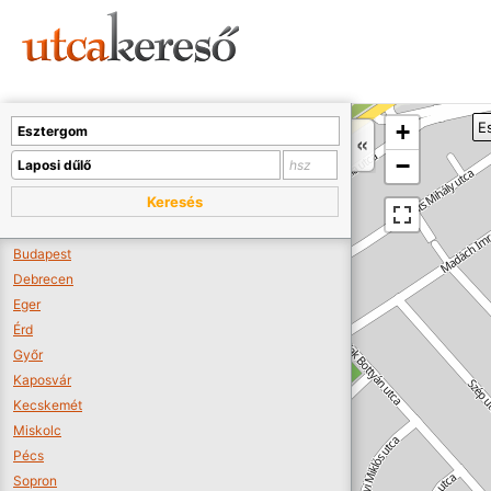
Sajnos nincs a térképen megjeleníthető bolt.
Tovább a webáruházakhoz >>
A térképet kicsinyíteni kell, hogy látszódjanak a boltok.
+
E
Boltok látszódjanak >>
−
Keresés
Budapest
Debrecen
Eger
Érd
Győr
Kaposvár
Kecskemét
Miskolc
Pécs
Sopron