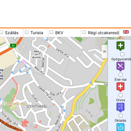
Szállás
Turista
BKV
Régi utcakereső
Gyógyszertá
Étel-ital
Orvos
Oktatás