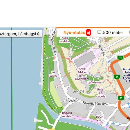
Hoppá
Nyomtatás
500 méter
új
sztergom
, Látóhegyi út