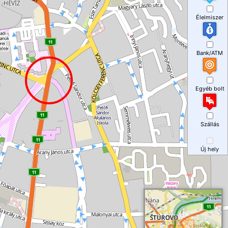
Élelmiszer
Bank/ATM
Egyéb bolt
Szállás
Új hely