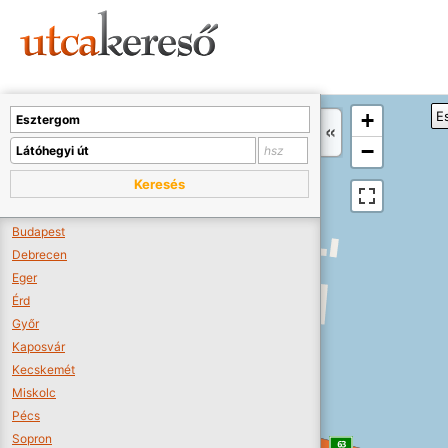
Sajnos nincs a térképen megjeleníthető bolt.
Tovább a webáruházakhoz >>
A térképet kicsinyíteni kell, hogy látszódjanak a boltok.
+
E
Boltok látszódjanak >>
−
Keresés
Budapest
Debrecen
Eger
Érd
Győr
Kaposvár
Kecskemét
Miskolc
Pécs
Sopron