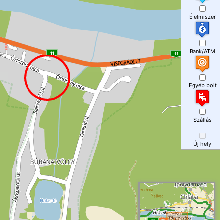
Élelmiszer
Bank/ATM
Egyéb bolt
Szállás
Új hely