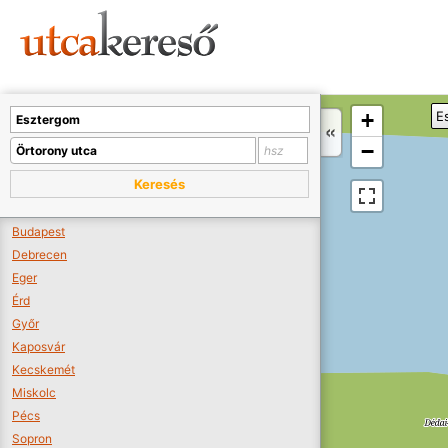
Sajnos nincs a térképen megjeleníthető bolt.
Tovább a webáruházakhoz >>
A térképet kicsinyíteni kell, hogy látszódjanak a boltok.
+
E
Boltok látszódjanak >>
−
Keresés
Budapest
Debrecen
Eger
Érd
Győr
Kaposvár
Kecskemét
Miskolc
Pécs
Sopron