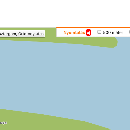
Hoppá
Nyomtatás
500 méter
új
sztergom
, Örtorony utca