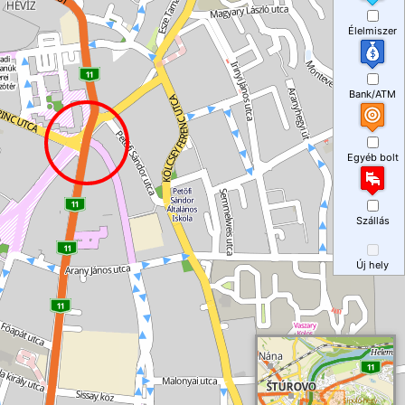
Élelmiszer
Bank/ATM
Egyéb bolt
Szállás
Új hely