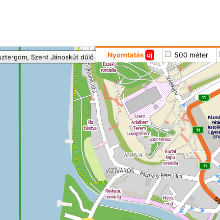
Hoppá
Nyomtatás
500 méter
új
sztergom
, Szent Jánoskút dűlő