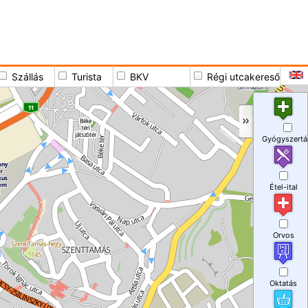
Szállás
Turista
BKV
Régi utcakereső
Gyógyszertá
Étel-ital
Orvos
Oktatás