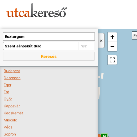
Sajnos nincs a térképen megjeleníthető bolt.
Tovább a webáruházakhoz >>
A térképet kicsinyíteni kell, hogy látszódjanak a boltok.
+
E
Boltok látszódjanak >>
−
Keresés
Budapest
Debrecen
Eger
Érd
Győr
Kaposvár
Kecskemét
Miskolc
Pécs
Sopron