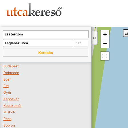
Sajnos nincs a térképen megjeleníthető bolt.
Tovább a webáruházakhoz >>
A térképet kicsinyíteni kell, hogy látszódjanak a boltok.
+
E
Boltok látszódjanak >>
−
Keresés
Budapest
Debrecen
Eger
Érd
Győr
Kaposvár
Kecskemét
Miskolc
Pécs
Sopron