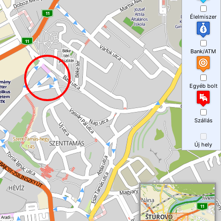
Élelmiszer
Bank/ATM
Egyéb bolt
Szállás
Új hely