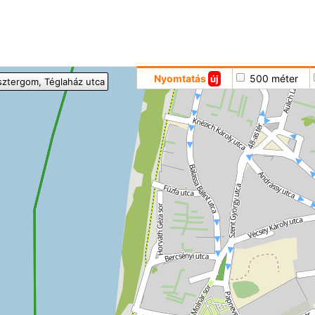
Hoppá
Nyomtatás
500 méter
új
sztergom
, Téglaház utca