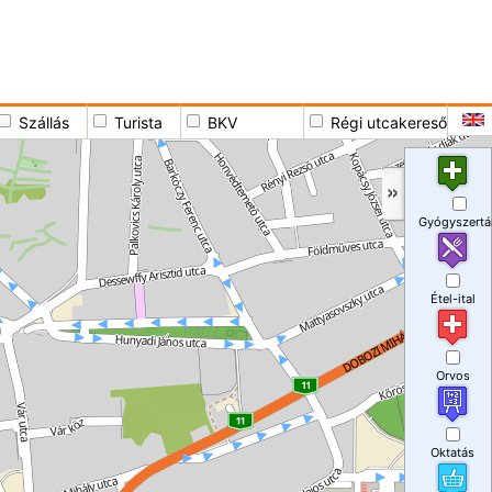
Szállás
Turista
BKV
Régi utcakereső
Gyógyszertá
Étel-ital
Orvos
Oktatás