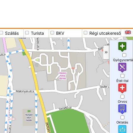
Szállás
Turista
BKV
Régi utcakereső
Gyógyszertá
Étel-ital
Orvos
Oktatás