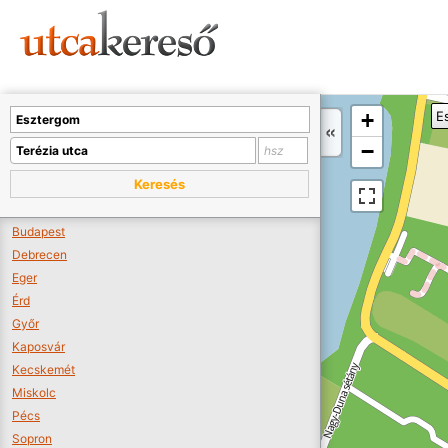
Sajnos nincs a térképen megjeleníthető bolt.
Tovább a webáruházakhoz >>
A térképet kicsinyíteni kell, hogy látszódjanak a boltok.
+
E
Boltok látszódjanak >>
−
Keresés
Budapest
Debrecen
Eger
Érd
Győr
Kaposvár
Kecskemét
Miskolc
Pécs
Sopron