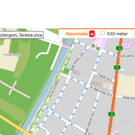
Hoppá
Nyomtatás
500 méter
új
sztergom
, Terézia utca