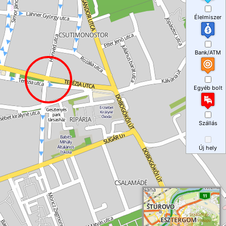
Élelmiszer
Bank/ATM
Egyéb bolt
Szállás
Új hely