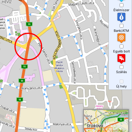
Élelmiszer
Bank/ATM
Egyéb bolt
Szállás
Új hely