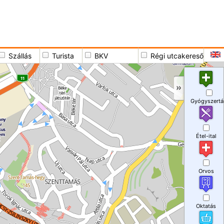
Szállás
Turista
BKV
Régi utcakereső
Gyógyszertá
Étel-ital
Orvos
Oktatás