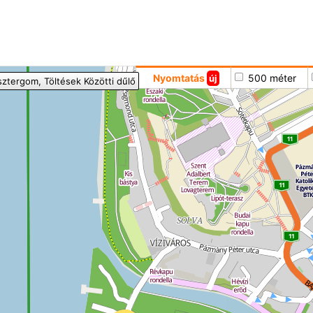
Hoppá
Nyomtatás
500 méter
új
sztergom
, Töltések Közötti dűlő