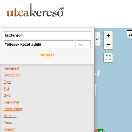
Sajnos nincs a térképen megjeleníthető bolt.
Tovább a webáruházakhoz >>
A térképet kicsinyíteni kell, hogy látszódjanak a boltok.
+
E
Boltok látszódjanak >>
−
Keresés
Budapest
Debrecen
Eger
Érd
Győr
Kaposvár
Kecskemét
Miskolc
Pécs
Sopron