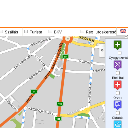
Szállás
Turista
BKV
Régi utcakereső
Gyógyszertá
Étel-ital
Orvos
Oktatás