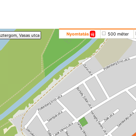
Hoppá
Nyomtatás
500 méter
új
sztergom
, Vasas utca