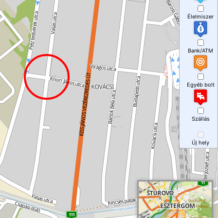
Élelmiszer
Bank/ATM
Egyéb bolt
Szállás
Új hely