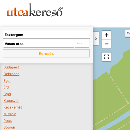
Sajnos nincs a térképen megjeleníthető bolt.
Tovább a webáruházakhoz >>
A térképet kicsinyíteni kell, hogy látszódjanak a boltok.
+
E
Boltok látszódjanak >>
−
Keresés
Budapest
Debrecen
Eger
Érd
Győr
Kaposvár
Kecskemét
Miskolc
Pécs
Sopron