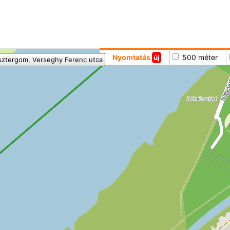
Hoppá
Nyomtatás
500 méter
új
sztergom
, Verseghy Ferenc utca