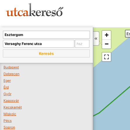
Sajnos nincs a térképen megjeleníthető bolt.
Tovább a webáruházakhoz >>
A térképet kicsinyíteni kell, hogy látszódjanak a boltok.
+
E
Boltok látszódjanak >>
−
Keresés
Budapest
Debrecen
Eger
Érd
Győr
Kaposvár
Kecskemét
Miskolc
Pécs
Sopron