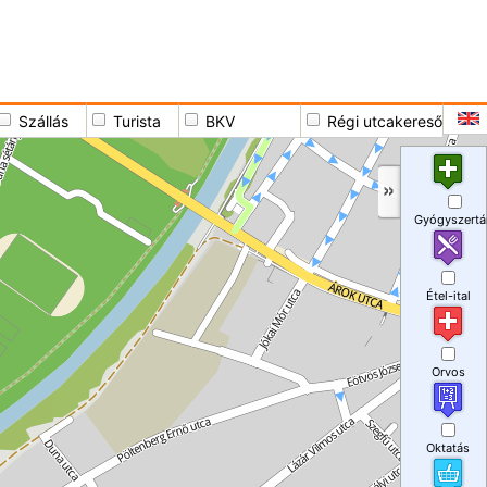
Szállás
Turista
BKV
Régi utcakereső
Gyógyszertá
Étel-ital
Orvos
Oktatás