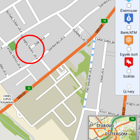
Élelmiszer
Bank/ATM
Egyéb bolt
Szállás
Új hely