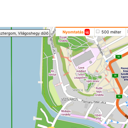
Hoppá
Nyomtatás
500 méter
új
sztergom
, Világoshegy dűlő