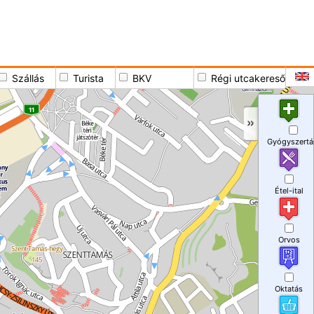
Szállás
Turista
BKV
Régi utcakereső
Gyógyszertá
Étel-ital
Orvos
Oktatás