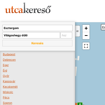
Sajnos nincs a térképen megjeleníthető bolt.
Tovább a webáruházakhoz >>
A térképet kicsinyíteni kell, hogy látszódjanak a boltok.
+
E
Boltok látszódjanak >>
−
Keresés
Budapest
Debrecen
Eger
Érd
Győr
Kaposvár
Kecskemét
Miskolc
Pécs
Sopron