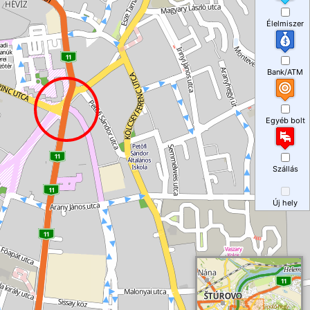
Élelmiszer
Bank/ATM
Egyéb bolt
Szállás
Új hely