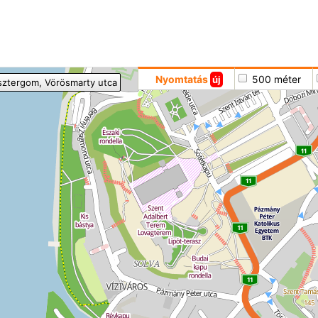
Hoppá
Nyomtatás
500 méter
új
sztergom
, Vörösmarty utca