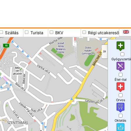
Szállás
Turista
BKV
Régi utcakereső
Gyógyszertá
Étel-ital
Orvos
Oktatás