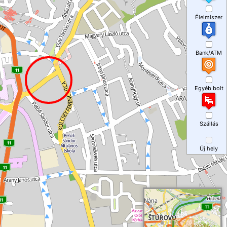
Élelmiszer
Bank/ATM
Egyéb bolt
Szállás
Új hely