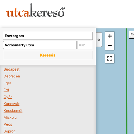
Sajnos nincs a térképen megjeleníthető bolt.
Tovább a webáruházakhoz >>
A térképet kicsinyíteni kell, hogy látszódjanak a boltok.
+
E
Boltok látszódjanak >>
−
Keresés
Budapest
Debrecen
Eger
Érd
Győr
Kaposvár
Kecskemét
Miskolc
Pécs
Sopron