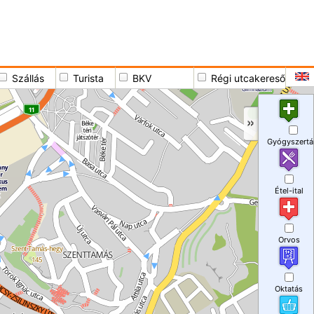
Szállás
Turista
BKV
Régi utcakereső
Gyógyszertá
Étel-ital
Orvos
Oktatás