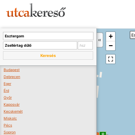
Sajnos nincs a térképen megjeleníthető bolt.
Tovább a webáruházakhoz >>
A térképet kicsinyíteni kell, hogy látszódjanak a boltok.
+
E
Boltok látszódjanak >>
−
Keresés
Budapest
Debrecen
Eger
Érd
Győr
Kaposvár
Kecskemét
Miskolc
Pécs
Sopron