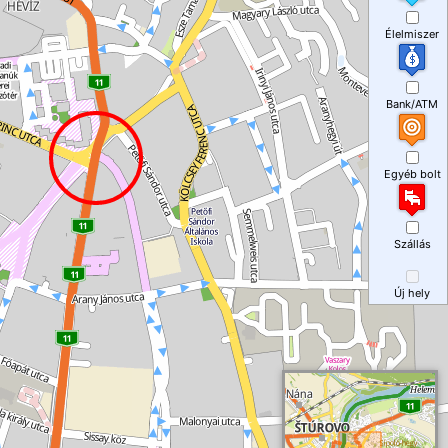
Élelmiszer
Bank/ATM
Egyéb bolt
Szállás
Új hely