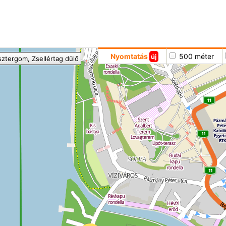
Hoppá
Nyomtatás
500 méter
új
sztergom
, Zsellértag dűlő