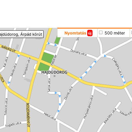
Hoppá
Nyomtatás
500 méter
új
ajdúdorog
, Árpád körút