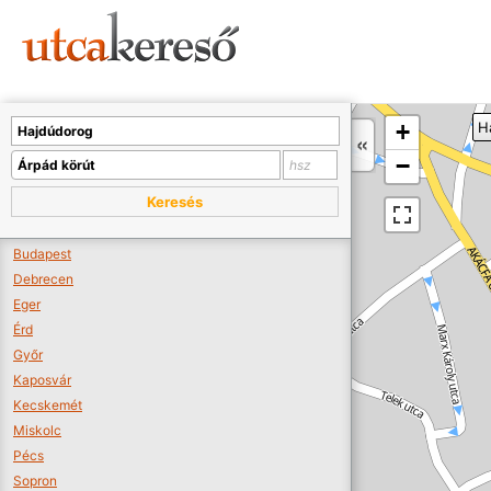
Sajnos nincs a térképen megjeleníthető bolt.
Tovább a webáruházakhoz >>
A térképet kicsinyíteni kell, hogy látszódjanak a boltok.
+
H
Boltok látszódjanak >>
−
Keresés
Budapest
Debrecen
Eger
Érd
Győr
Kaposvár
Kecskemét
Miskolc
Pécs
Sopron