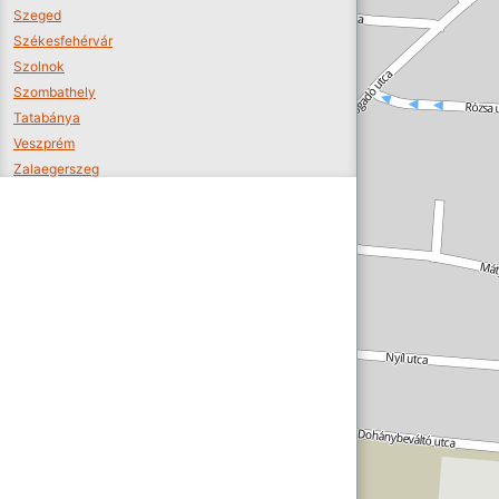
Szeged
Székesfehérvár
Szolnok
Szombathely
Tatabánya
Veszprém
Zalaegerszeg