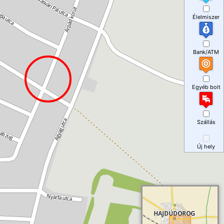
Élelmiszer
Bank/ATM
Egyéb bolt
Szállás
Új hely