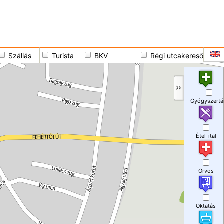
Szállás
Turista
BKV
Régi utcakereső
Gyógyszertá
Étel-ital
Orvos
Oktatás