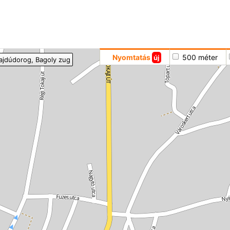
Hoppá
Nyomtatás
500 méter
új
ajdúdorog
, Bagoly zug