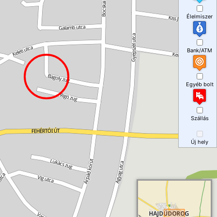
Élelmiszer
Bank/ATM
Egyéb bolt
Szállás
Új hely