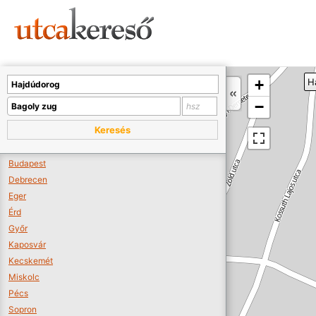
Sajnos nincs a térképen megjeleníthető bolt.
Tovább a webáruházakhoz >>
A térképet kicsinyíteni kell, hogy látszódjanak a boltok.
+
H
Boltok látszódjanak >>
−
Keresés
Budapest
Debrecen
Eger
Érd
Győr
Kaposvár
Kecskemét
Miskolc
Pécs
Sopron