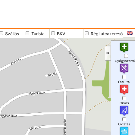
Szállás
Turista
BKV
Régi utcakereső
Gyógyszertá
Étel-ital
Orvos
Oktatás