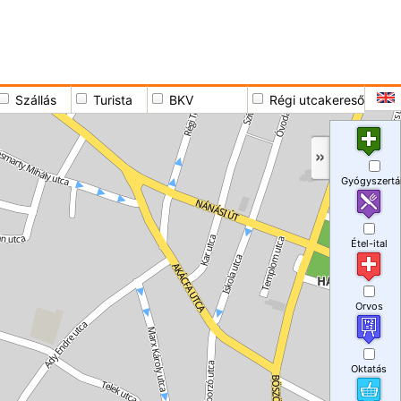
Szállás
Turista
BKV
Régi utcakereső
Gyógyszertá
Étel-ital
Orvos
Oktatás