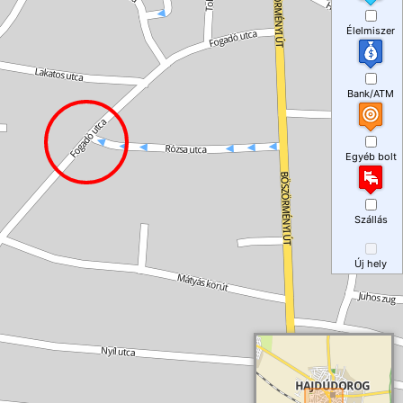
Élelmiszer
Bank/ATM
Egyéb bolt
Szállás
Új hely