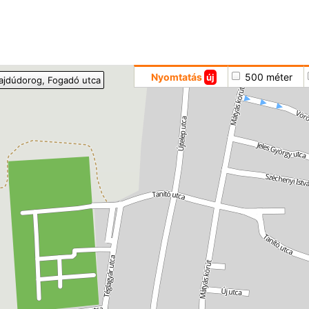
Hoppá
Nyomtatás
500 méter
új
ajdúdorog
, Fogadó utca