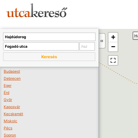
Sajnos nincs a térképen megjeleníthető bolt.
Tovább a webáruházakhoz >>
A térképet kicsinyíteni kell, hogy látszódjanak a boltok.
+
H
Boltok látszódjanak >>
−
Keresés
Budapest
Debrecen
Eger
Érd
Győr
Kaposvár
Kecskemét
Miskolc
Pécs
Sopron