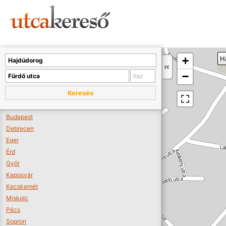
Sajnos nincs a térképen megjeleníthető bolt.
Tovább a webáruházakhoz >>
A térképet kicsinyíteni kell, hogy látszódjanak a boltok.
+
H
Boltok látszódjanak >>
−
Keresés
Budapest
Debrecen
Eger
Érd
Győr
Kaposvár
Kecskemét
Miskolc
Pécs
Sopron