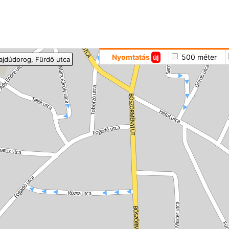
Hoppá
Nyomtatás
500 méter
új
ajdúdorog
, Fürdő utca