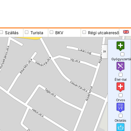
Szállás
Turista
BKV
Régi utcakereső
Gyógyszertá
Étel-ital
Orvos
Oktatás