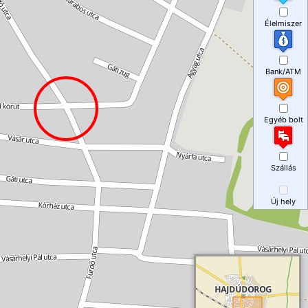
Élelmiszer
Bank/ATM
Egyéb bolt
Szállás
Új hely