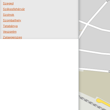
Szeged
Székesfehérvár
Szolnok
Szombathely
Tatabánya
Veszprém
Zalaegerszeg