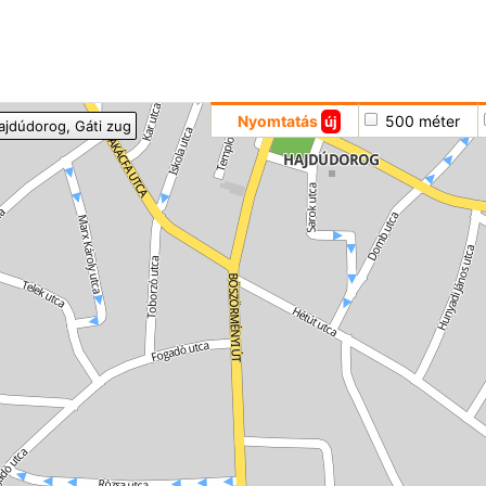
Hoppá
Nyomtatás
500 méter
új
ajdúdorog
, Gáti zug