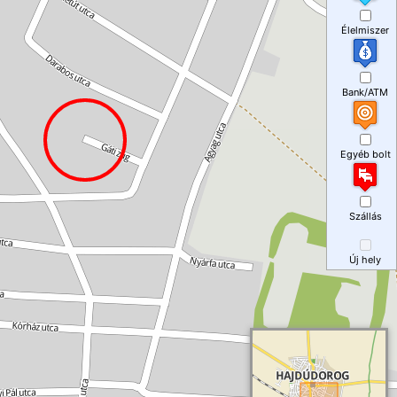
Élelmiszer
Bank/ATM
Egyéb bolt
Szállás
Új hely