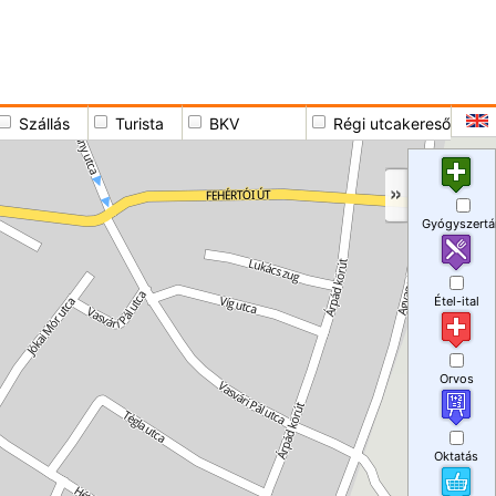
Szállás
Turista
BKV
Régi utcakereső
Gyógyszertá
Étel-ital
Orvos
Oktatás