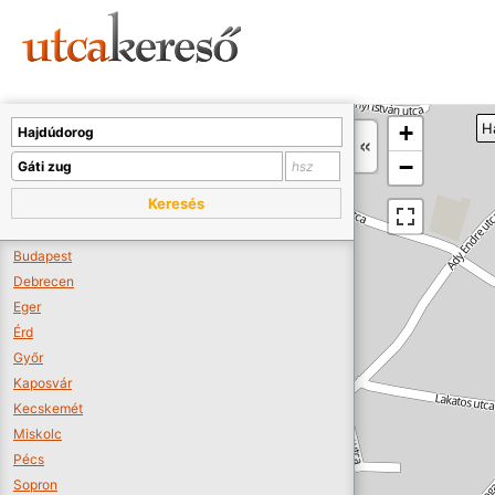
Sajnos nincs a térképen megjeleníthető bolt.
Tovább a webáruházakhoz >>
A térképet kicsinyíteni kell, hogy látszódjanak a boltok.
+
H
Boltok látszódjanak >>
−
Keresés
Budapest
Debrecen
Eger
Érd
Győr
Kaposvár
Kecskemét
Miskolc
Pécs
Sopron